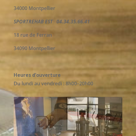
34000 Montpellier
SPORTREHAB EST 04.34.35.66.41
18 rue de Ferran
34090 Montpellier
Heures d’ouverture
Du lundi au vendredi : 8h00–20h00