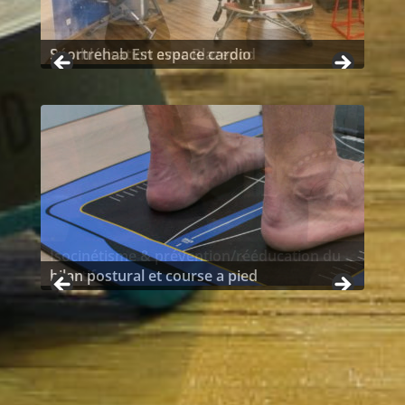
Réathlétisation avec Blazepod
Isocinétisme & prévention/rééducation du
sportif